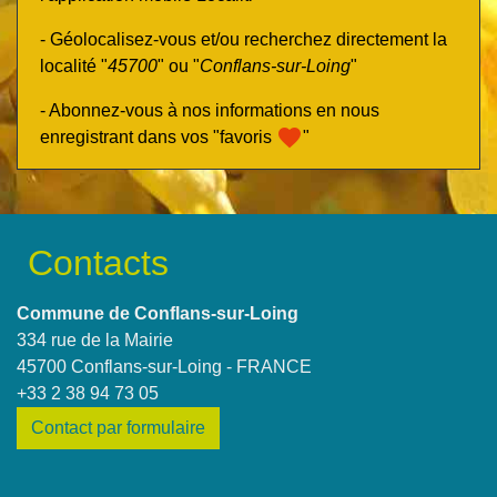
- Géolocalisez-vous et/ou recherchez directement la
localité "
45700
" ou "
Conflans-sur-Loing
"
- Abonnez-vous à nos informations en nous
favorite
enregistrant dans vos "favoris
"
Contacts
Commune de Conflans-sur-Loing
334 rue de la Mairie
45700 Conflans-sur-Loing - FRANCE
+33 2 38 94 73 05
Contact par formulaire