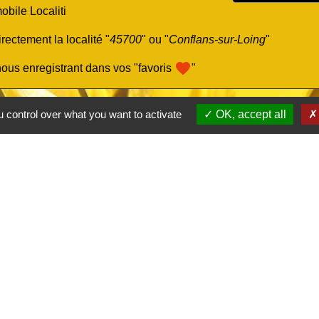
obile Localiti
rectement la localité "
45700
" ou "
Conflans-sur-Loing
"
favorite
ous enregistrant dans vos "favoris
"
 control over what you want to activate
OK, accept all
Liens
Calendrier-collecte déchets
Randonnées Loiret
Office du Tourisme Montargis
Ministère des Solidarités et de la Santé
Légifrance-service public