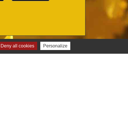
Deny all cookies
Personalize
Sites administratifs
Agglo-montargoise (AME)
Département du Loiret
Préfecture du Loiret
Région Centre