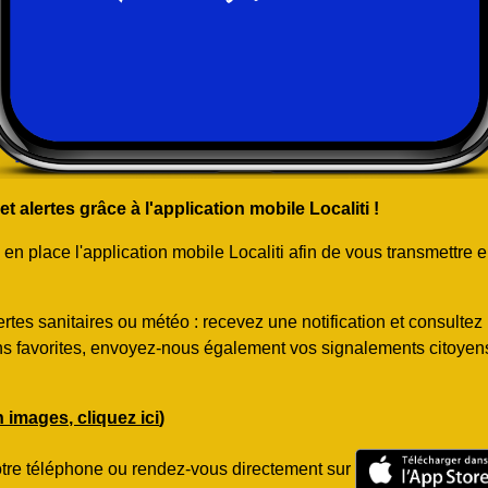
 alertes grâce à l'application mobile Localiti !
 place l'application mobile Localiti afin de vous transmettre e
rtes sanitaires ou météo : recevez une notification et consulte
ns favorites, envoyez-nous également vos signalements citoyens.
en images, cliquez ici
)
otre téléphone ou rendez-vous directement sur