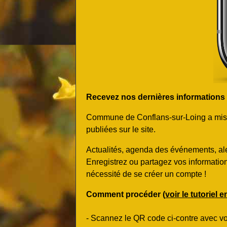
Recevez nos dernières informations et
Commune de Conflans-sur-Loing a mis en
publiées sur le site.
Actualités, agenda des événements, ale
Enregistrez ou partagez vos informatio
nécessité de se créer un compte !
Comment procéder (
voir le tutoriel 
- Scannez le QR code ci-contre avec v