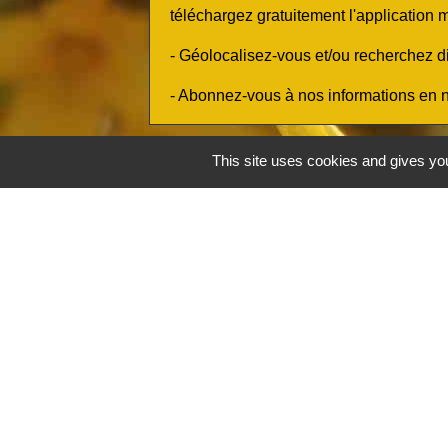
téléchargez gratuitement l'application m
- Géolocalisez-vous et/ou recherchez di
- Abonnez-vous à nos informations en n
This site uses cookies and gives you
Contacts
Commune de Conflans-sur-Loing
334 rue de la Mairie
45700 Conflans-sur-Loing - FRANCE
+33 2 38 94 73 05
Contact par formulaire