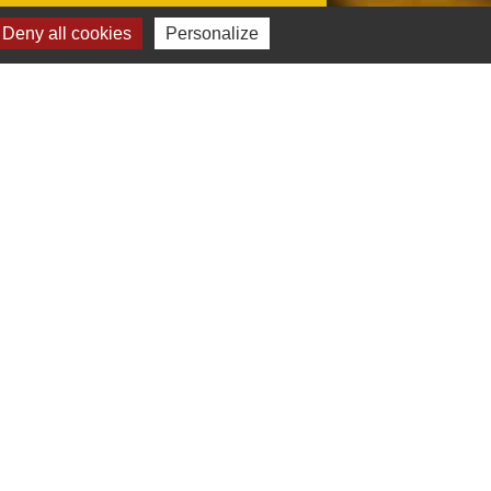
Deny all cookies
Personalize
Sites administratifs
Agglo-montargoise (AME)
Département du Loiret
Préfecture du Loiret
Région Centre
estion des cookies