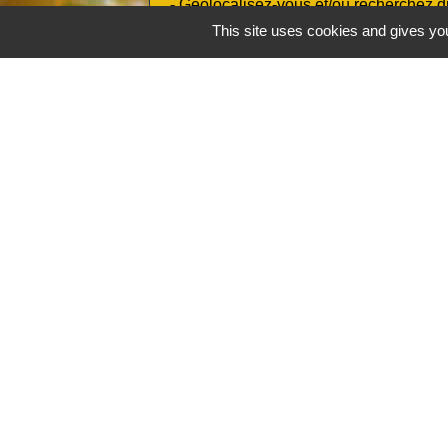
- Géolocalisez-vous et/ou recherchez di
This site uses cookies and gives you
- Abonnez-vous à nos informations en n
Contacts
Commune de Conflans-sur-Loing
334 rue de la Mairie
45700 Conflans-sur-Loing - FRANCE
+33 2 38 94 73 05
Contact par formulaire
Mentions légales