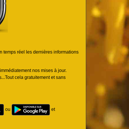
n temps réel les dernières informations
z immédiatement nos mises à jour.
..Tout cela gratuitement et sans
ou
et