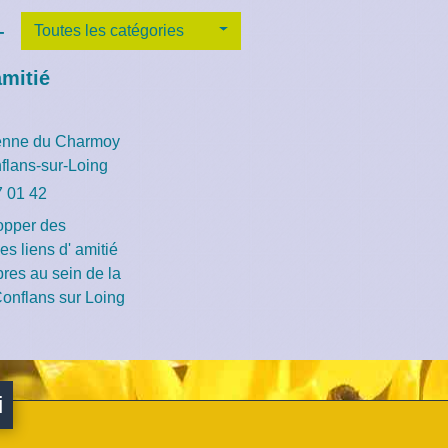
-
Toutes les catégories
amitié
enne du Charmoy
flans-sur-Loing
7 01 42
opper des
es liens d' amitié
res au sein de la
nflans sur Loing
i