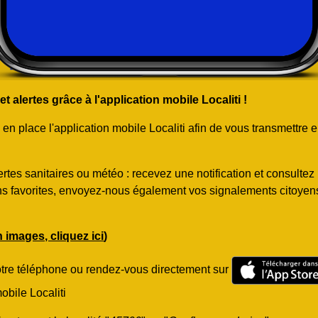
 alertes grâce à l'application mobile Localiti !
 place l'application mobile Localiti afin de vous transmettre e
rtes sanitaires ou météo : recevez une notification et consulte
ns favorites, envoyez-nous également vos signalements citoyens.
en images, cliquez ici
)
otre téléphone ou rendez-vous directement sur
obile Localiti