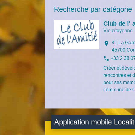
Recherche par catégorie 
Club de l' 
Vie citoyenne
41 La Gar
location_on
45700 Con
phone
+33 2 38 0
Créer et dével
rencontres et d
pour ses memb
commune de Co
Application mobile Localit