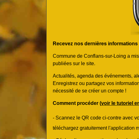
Recevez nos dernières informations et
Commune de Conflans-sur-Loing a mis en
publiées sur le site.
Actualités, agenda des événements, ale
Enregistrez ou partagez vos informatio
nécessité de se créer un compte !
Comment procéder (
voir le tutoriel 
- Scannez le QR code ci-contre avec v
téléchargez gratuitement l'application m