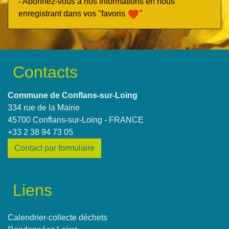
- Abonnez-vous à nos informations en nous
favorite
enregistrant dans vos "favoris
"
Contacts
Commune de Conflans-sur-Loing
334 rue de la Mairie
45700 Conflans-sur-Loing - FRANCE
+33 2 38 94 73 05
Contact par formulaire
Liens
Calendrier-collecte déchets