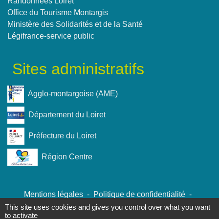
Randonnées Loiret
Office du Tourisme Montargis
Ministère des Solidarités et de la Santé
Légifrance-service public
Sites administratifs
Agglo-montargoise (AME)
Département du Loiret
Préfecture du Loiret
Région Centre
Mentions légales
-
Politique de confidentialité
-
Accessibilité
-
Plan du site
-
Gestion des cookies
This site uses cookies and gives you control over what you want
to activate