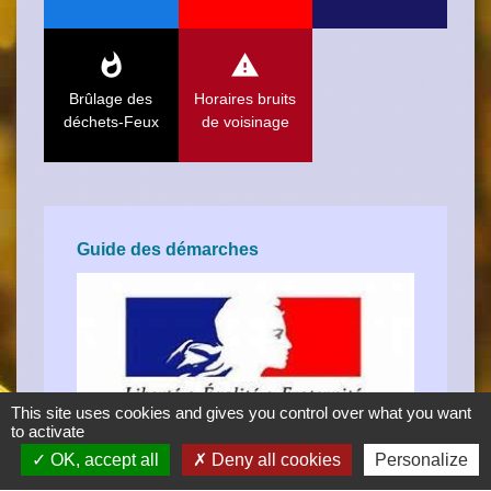
whatshot
report_problem
Brûlage des
Horaires bruits
déchets-Feux
de voisinage
Guide des démarches
This site uses cookies and gives you control over what you want
to activate
OK, accept all
Deny all cookies
Personalize