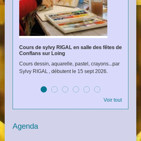
Cours de sylvy RIGAL en salle des fêtes de
Ferme
Conflans sur Loing
Confl
Cours dessin, aquarelle, pastel, crayons...par
Du ma
Sylvy RIGAL , débutent le 15 sept 2026.
inclus
Voir tout
Agenda