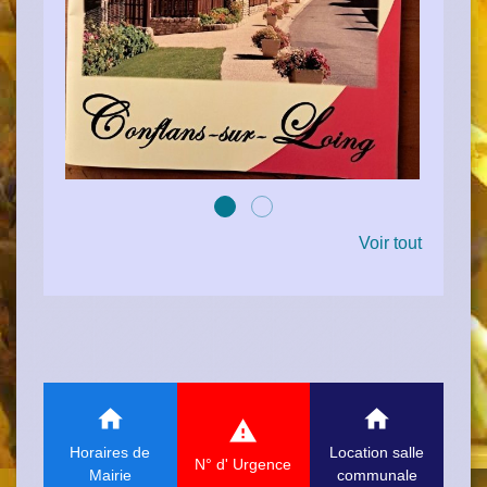
Voir tout
home
home
report_problem
Horaires de
Location salle
N° d' Urgence
Mairie
communale