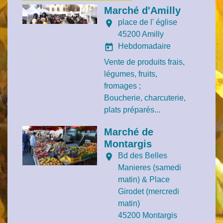
Marché d'Amilly
place de l' église
location_on
45200 Amilly
Hebdomadaire
today
Vente de produits frais,
légumes, fruits,
fromages ;
Boucherie, charcuterie,
plats préparés...
Marché de
Montargis
Bd des Belles
location_on
Manieres (samedi
matin) & Place
Girodet (mercredi
matin)
45200 Montargis