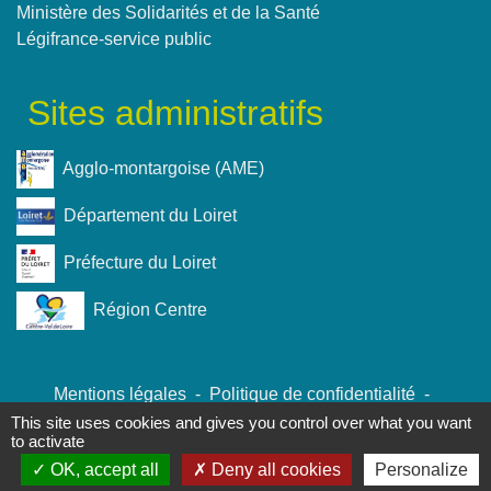
Ministère des Solidarités et de la Santé
Légifrance-service public
Sites administratifs
Agglo-montargoise (AME)
Département du Loiret
Préfecture du Loiret
Région Centre
Mentions légales
-
Politique de confidentialité
-
Accessibilité
-
Plan du site
-
Gestion des cookies
This site uses cookies and gives you control over what you want
to activate
OK, accept all
Deny all cookies
Personalize
Site créé en partenariat avec Réseau des Communes