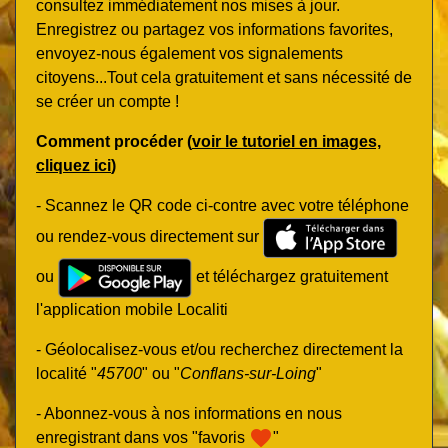
consultez immédiatement nos mises à jour.
Enregistrez ou partagez vos informations favorites,
envoyez-nous également vos signalements
citoyens...Tout cela gratuitement et sans nécessité de
se créer un compte !
Comment procéder (
voir le tutoriel en images,
cliquez ici
)
- Scannez le QR code ci-contre avec votre téléphone
ou rendez-vous directement sur
ou
et téléchargez gratuitement
l'application mobile Localiti
- Géolocalisez-vous et/ou recherchez directement la
localité "
45700
" ou "
Conflans-sur-Loing
"
- Abonnez-vous à nos informations en nous
favorite
enregistrant dans vos "favoris
"