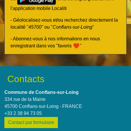
l'application mobile Localiti
- Géolocalisez-vous et/ou recherchez directement la
localité "
45700
" ou "
Conflans-sur-Loing
"
- Abonnez-vous à nos informations en nous
favorite
enregistrant dans vos "favoris
"
Contacts
Commune de Conflans-sur-Loing
334 rue de la Mairie
45700 Conflans-sur-Loing - FRANCE
+33 2 38 94 73 05
Contact par formulaire