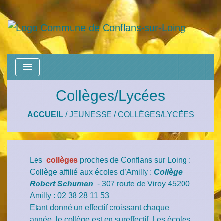
menu
Collèges/Lycées
ACCUEIL
/
JEUNESSE
/
COLLÈGES/LYCÉES
Les
collèges
proches de Conflans sur Loing :
Collège affilié aux écoles d’Amilly :
Collège
Robert Schuman
- 307 route de Viroy 45200
Amilly : 02 38 28 11 53
Etant donné un effectif croissant chaque
année, le collège est en sureffectif. Les écoles