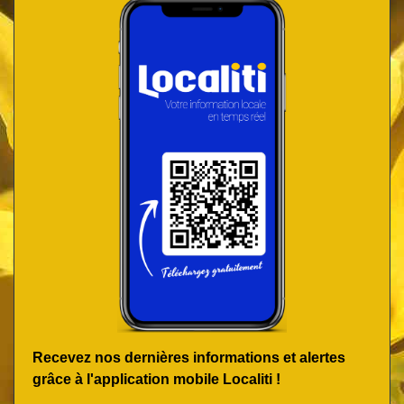
Recevez nos dernières informations et alertes
grâce à l'application mobile Localiti !