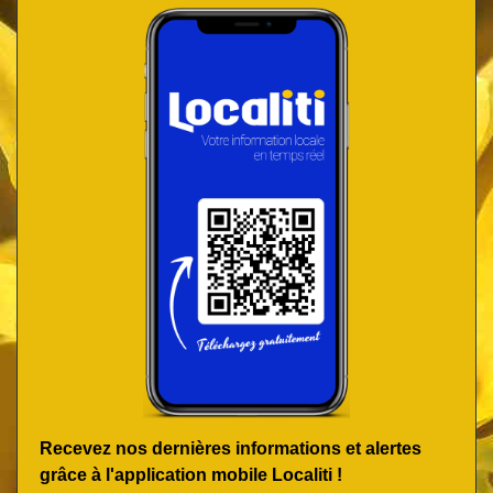
Recevez nos dernières informations et alertes
grâce à l'application mobile Localiti !