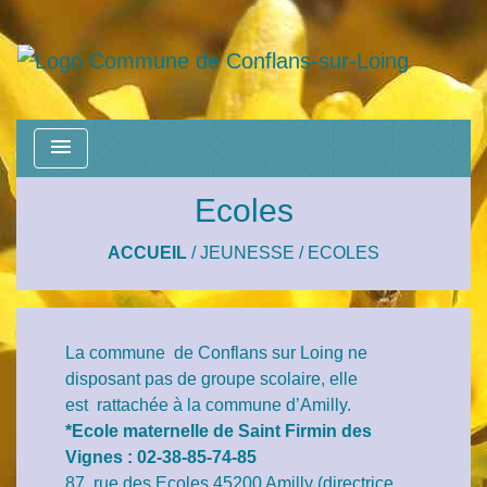
menu
Ecoles
ACCUEIL
/
JEUNESSE
/
ECOLES
La commune de Conflans sur Loing ne
disposant pas de groupe scolaire, elle
est rattachée à la commune d’Amilly.
*Ecole maternelle de Saint Firmin des
Vignes : 02-38-85-74-85
87, rue des Ecoles 45200 Amilly (directrice