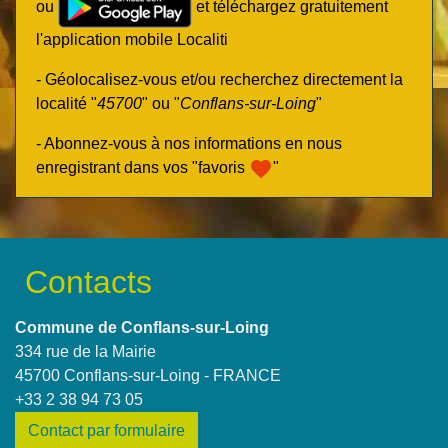
ou
et téléchargez gratuitement
l'application mobile Localiti
- Géolocalisez-vous et/ou recherchez directement la
localité "
45700
" ou "
Conflans-sur-Loing
"
- Abonnez-vous à nos informations en nous
favorite
enregistrant dans vos "favoris
"
Contacts
Commune de Conflans-sur-Loing
334 rue de la Mairie
45700 Conflans-sur-Loing - FRANCE
+33 2 38 94 73 05
Contact par formulaire