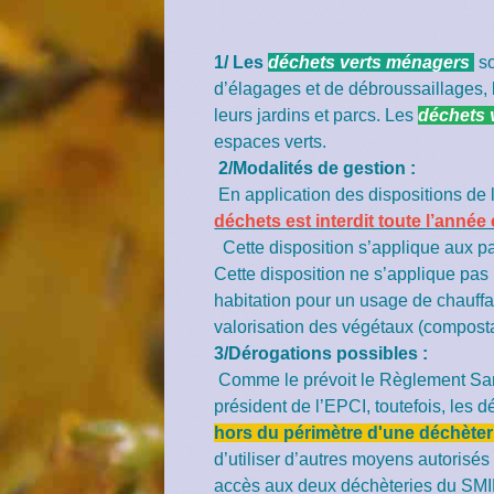
1/ Les
déchets verts ménagers
s
d’élagages et de débroussaillages, les
leurs jardins et parcs. Les
déchets 
espaces verts.
2/Modalités de gestion :
En application des dispositions de l
déchets est interdit toute l’année
Cette disposition s’applique aux part
Cette disposition ne s’applique pas
habitation pour un usage de chauffa
valorisation des végétaux (composta
3/Dérogations possibles :
Comme le prévoit le Règlement Sani
président de l’EPCI, toutefois, les
hors du périmètre d'une déchète
d’utiliser d’autres moyens autorisés 
accès aux deux déchèteries du SMIR