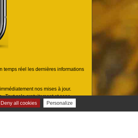
n temps réel les dernières informations
z immédiatement nos mises à jour.
..Tout cela gratuitement et sans
Deny all cookies
Personalize
ou
et