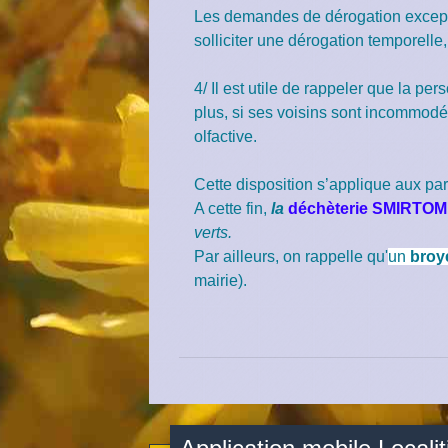
Les demandes de dérogation excepti
solliciter une dérogation temporell
4/ Il est utile de rappeler que la pe
plus, si ses voisins sont incommodé
olfactive.
Cette disposition s’applique aux parti
A cette fin,
la
déchèterie SMIRTOM 
verts.
Par ailleurs, on rappelle qu'
un
broy
mairie).