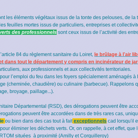
ont
les éléments végétaux issus de la tonte des pelouses, de la t
 feuilles mortes issus de particuliers, entreprises et collectivité
verts des professionnels
sont ceux issus de l’activité des ent
’article 84 du règlement sanitaire du Loiret,
le brûlage à l’air l
 et dans tout le département y compris en incinérateur de jar
iculiers, aux professionnels et aux collectivités territoriales.
 pour l’emploi du feu dans les foyers spécialement aménagés à l’
ge (cheminée, chaudière) ou culinaire (barbecue). Rappelons qu'
ge, broyage, paillage...).
taire Départemental (RSD), des dérogations peuvent être accor
 dérogations peuvent être accordées dans de très rares cas, u
rie
ou bien dans des cas tout à fait
exceptionnels
cad lorsqu'il 
pour éliminer les déchets verts. Or, on rappelle, à cet effet, que
TOM situées à proximité (Amilly et Corquilleroy)