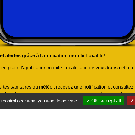
 alertes grâce à l'application mobile Localiti !
 place l'application mobile Localiti afin de vous transmettre e
rtes sanitaires ou météo : recevez une notification et consulte
ns favorites, envoyez-nous également vos signalements citoyens.
 control over what you want to activate
OK, accept all
en images, cliquez ici
)
otre téléphone ou rendez-vous directement sur