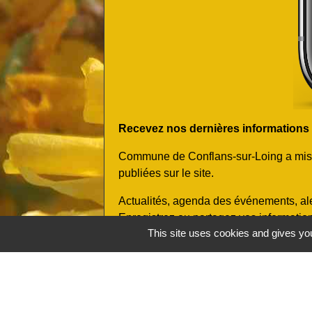
Recevez nos dernières informations et
Commune de Conflans-sur-Loing a mis en
publiées sur le site.
Actualités, agenda des événements, ale
Enregistrez ou partagez vos informatio
This site uses cookies and gives you
nécessité de se créer un compte !
Comment procéder (
voir le tutoriel 
- Scannez le QR code ci-contre avec v