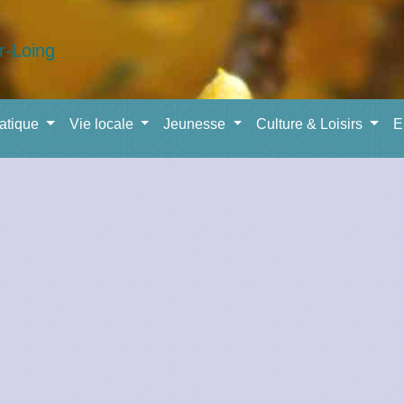
ratique
Vie locale
Jeunesse
Culture & Loisirs
E