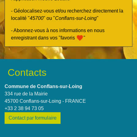
- Géolocalisez-vous et/ou recherchez directement la
localité "
45700
" ou "
Conflans-sur-Loing
"
- Abonnez-vous à nos informations en nous
favorite
enregistrant dans vos "favoris
"
Contacts
Commune de Conflans-sur-Loing
334 rue de la Mairie
45700 Conflans-sur-Loing - FRANCE
+33 2 38 94 73 05
Contact par formulaire