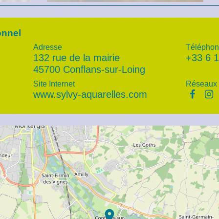
onnel
Adresse
Téléphon
132 rue de la mairie
+33 6 1
45700 Conflans-sur-Loing
Site Internet
Réseaux 
www.sylvy-aquarelles.com
location_on