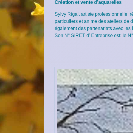
Création et vente d'aquarelles
Sylvy Rigal, artiste professionnelle
particuliers et anime des ateliers de 
également des partenariats avec les E
Son N° SIRET d' Entreprise est: le 