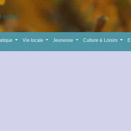
ratique
Vie locale
Jeunesse
Culture & Loisirs
E