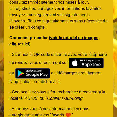
consultez immédiatement nos mises à jour.
Enregistrez ou partagez vos informations favorites,
envoyez-nous également vos signalements
citoyens...Tout cela gratuitement et sans nécessité de
se créer un compte !
Comment procéder (
voir le tutoriel en images,
cliquez ici
)
- Scannez le QR code ci-contre avec votre téléphone
ou rendez-vous directement sur
ou
et téléchargez gratuitement
l'application mobile Localiti
- Géolocalisez-vous et/ou recherchez directement la
localité "
45700
" ou "
Conflans-sur-Loing
"
- Abonnez-vous à nos informations en nous
favorite
enregistrant dans vos "favoris
"