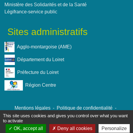
Ministère des Solidarités et de la Santé
Légifrance-service public
Sites administratifs
Agglo-montargoise (AME)
Département du Loiret
Préfecture du Loiret
Région Centre
Mentions légales
-
Politique de confidentialité
-
Accessibilité
-
Plan du site
-
Gestion des cookies
This site uses cookies and gives you control over what you want
to activate
OK, accept all
Deny all cookies
Personalize
Site créé en partenariat avec Réseau des Communes