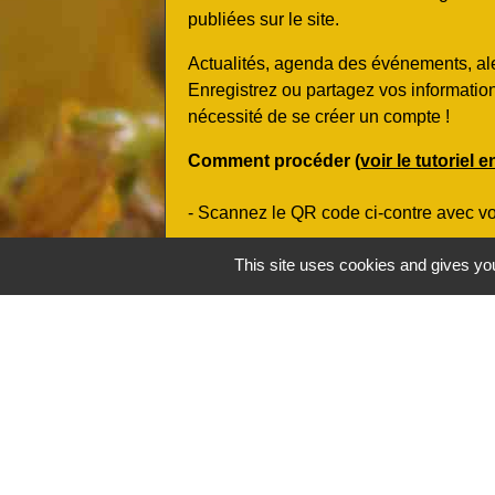
publiées sur le site.
Actualités, agenda des événements, ale
Enregistrez ou partagez vos informatio
nécessité de se créer un compte !
Comment procéder (
voir le tutoriel 
- Scannez le QR code ci-contre avec v
téléchargez gratuitement l'application m
This site uses cookies and gives you
- Géolocalisez-vous et/ou recherchez di
- Abonnez-vous à nos informations en n
Contacts