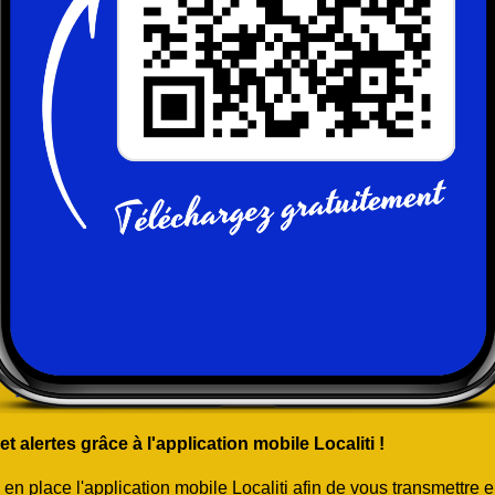
 alertes grâce à l'application mobile Localiti !
 place l'application mobile Localiti afin de vous transmettre e