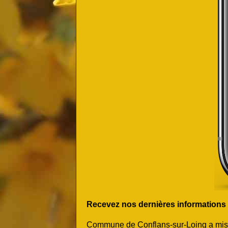
Recevez nos dernières informations et
Commune de Conflans-sur-Loing a mis en