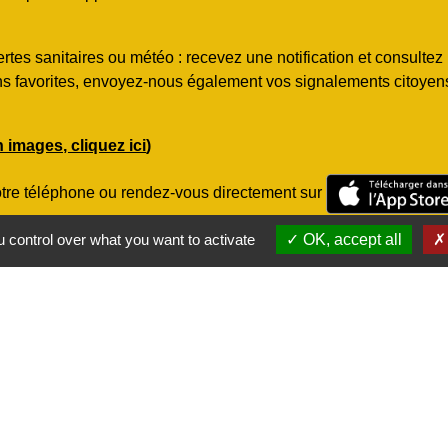
rtes sanitaires ou météo : recevez une notification et consulte
ns favorites, envoyez-nous également vos signalements citoyens.
en images, cliquez ici
)
otre téléphone ou rendez-vous directement sur
obile Localiti
 control over what you want to activate
OK, accept all
rectement la localité "
45700
" ou "
Conflans-sur-Loing
"
favorite
ous enregistrant dans vos "favoris
"
Liens